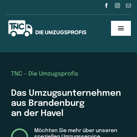
Zum
Inhalt
springen
Toggl
Navig
Über uns
Unser Service
TNC – Die Umzugsprofis
Kontakt
Das Umzugsunternehmen
aus Brandenburg
an der Havel
Möchten Sie mehr über unseren
speziellen Umzugsservice