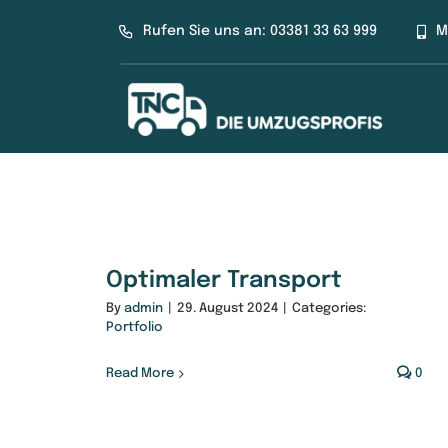
Zum
Rufen Sie uns an: 03381 33 63 999
M
Inhalt
springen
Optimaler Transport
By
admin
|
29. August 2024
|
Categories:
Portfolio
Read More
0